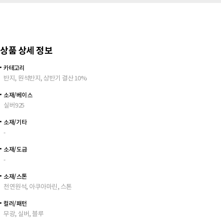
상품 상세 정보
카테고리
반지, 원석반지, 상반기 결산 10%
소재/베이스
실버925
소재/기타
-
소재/도금
-
소재/스톤
천연원석, 아쿠아마린, 스톤
컬러/패턴
무광, 실버, 블루