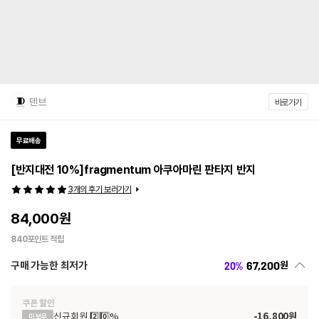
덴브
바로가기
무료배송
[반지대전 10%]fragmentum 아쿠아마린 판타지 반지
3
개의 후기 보러가기
84,000
원
840
포인트 적립
67,200
구매 가능한 최저가
원
20
%
쿠폰 할인
신규회원 2️⃣0️⃣%
-
16,800
원
미보유