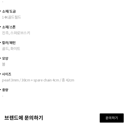
-
소재/도금
14K골드필드
소재/스톤
진주, 스와로브스키
컬러/패턴
골드, 화이트
모양
볼
사이즈
pearl 3mm / 38cm + spare chain 4cm / 총 42cm
중량
-
브랜드에 문의하기
문의하기