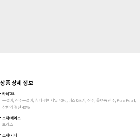
상품 상세 정보
카테고리
목걸이, 진주목걸이, 슈퍼-썸머세일 40%, 비즈&초커, 진주, 올여름 진주, Pure Pearl,
상반기 결산 40%
소재/베이스
브라스
소재/기타