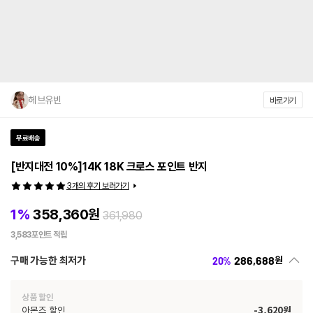
헤브유빈
바로가기
무료배송
[반지대전 10%]14K 18K 크로스 포인트 반지
3
개의 후기 보러가기
1
%
358,360
원
361,980
3,583
포인트 적립
286,688
구매 가능한 최저가
원
20
%
상품 할인
아몬즈 할인
-
3,620
원