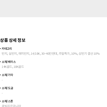
상품 상세 정보
카테고리
반지, 실반지, 애끼반지, 14/18K, 30~40만원대, 주말특가, 10%, 상반기 결산 10%
소재/베이스
14K골드, 18K골드
소재/기타
-
소재/도금
-
소재/스톤
큐빅지르코니아